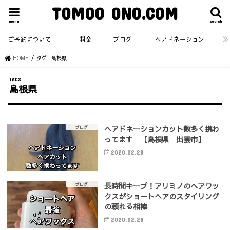
TOMOO ONO.COM
menu
search
ご予約について
料金
ブログ
ヘアドネーション
HOME
タグ : 島根県
島根県
ヘアドネーションカット数多く携わ
ブログ
ってます 【島根県 出雲市】
2020.02.28
長時間キープ！アリミノのヘアワッ
ブログ
クスがショートヘアのスタイリング
の頼れる相棒
2020.02.28