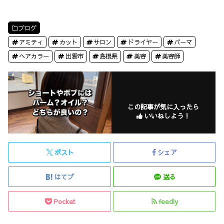
ブログ
アミティ
カット
サロン
ドライヤー
パーマ
ヘアカラー
出雲市
島根県
美容
美容師
この記事が気に入ったら
いいねしよう！
ポスト
シェア
はてブ
送る
Pocket
feedly