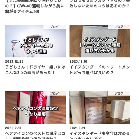
【まだ長距離運転で消耗してる
プロでもセルフカットするの？失
の？】GW中の運転しながら美に
敗しないためのコツはあるのか？
繋がるアイテム5選
ブログ
ブログ
2023.12.28
2023.12.10
子どもさん！ドライヤー嫌いには
イイスタンダードのトリートメン
こんな3つの理由があった！
トどっち選べば良いの？
ブログ
ブログ
2024.2.15
2021.2.19
ヘアアイロンのベストな温度はコ
イイスタンダードも今年は攻める
レ！髪質や髪の傷みで変わる
というハナシです