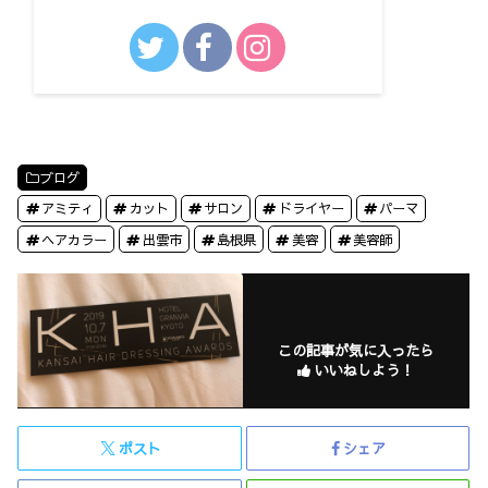
ブログ
アミティ
カット
サロン
ドライヤー
パーマ
ヘアカラー
出雲市
島根県
美容
美容師
この記事が気に入ったら
いいねしよう！
ポスト
シェア