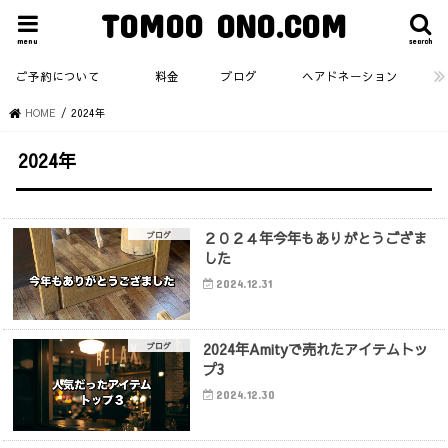
TOMOO ONO.COM
menu
search
ご予約について
料金
ブログ
ヘアドネーション
HOME
2024年
2024年
２０２４年今年もありがとうござま
ブログ
した
2024.12.31
2024年Amityで売れたアイテムトッ
ブログ
プ3
2024.12.30