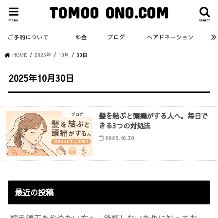
TOMOO ONO.COM
menu
search
ご予約について
料金
ブログ
ヘアドネーション
HOME
2025年
10月
30日
2025年10月30日
髪を結ぶと頭痛がする人へ。毎日で
ブログ
きる3つの対処法
2025.10.30
最近の投稿