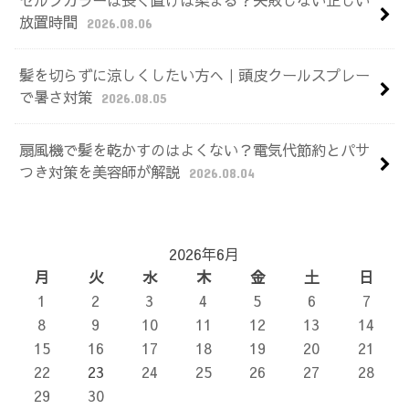
セルフカラーは長く置けば染まる？失敗しない正しい
放置時間
2026.08.06
髪を切らずに涼しくしたい方へ｜頭皮クールスプレー
で暑さ対策
2026.08.05
扇風機で髪を乾かすのはよくない？電気代節約とパサ
つき対策を美容師が解説
2026.08.04
2026年6月
月
火
水
木
金
土
日
1
2
3
4
5
6
7
8
9
10
11
12
13
14
15
16
17
18
19
20
21
22
23
24
25
26
27
28
29
30