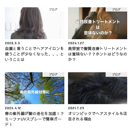
ブログ
ブログ
2020.5.5
2024.1.27
自粛と言うことでヘアアイロンを
美容室で髪質改善トリートメント
使うことが少なくなった、、、と
は意味ない？？ホントはどうなの
いうことは
か？
ブログ
ブログ
2025.4.12
2021.7.29
春の紫外線が髪の老化を加速！？
オリンピックでヘアスタイルも注
ミーファUVスプレーで簡単ガー
目される理由
ド！