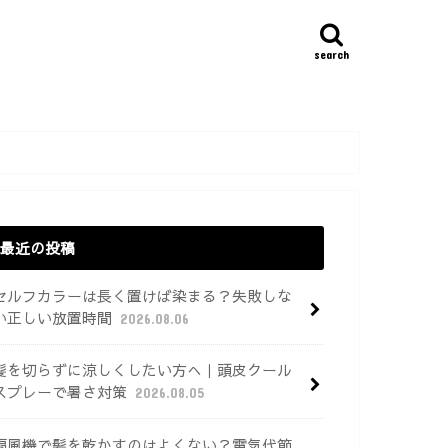
search
最近の投稿
セルフカラーは長く置けば染まる？失敗しな
い正しい放置時間
2026.08.06
髪を切らずに涼しくしたい方へ｜頭皮クール
スプレーで暑さ対策
2026.08.05
扇風機で髪を乾かすのはよくない？電気代節