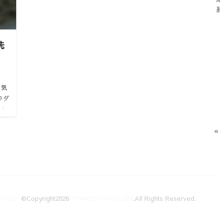
洗
囲気
ラダ
こん
に使
«
ション
©Copyright2026
TOMOO ONO.COM
.All Rights Reserved.